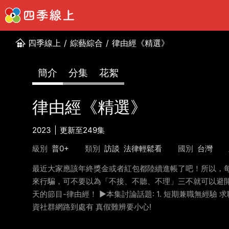
四季線上
/
綜藝綜合
/
律由經《精選》
簡介
分集
花絮
律由經《精選》
2023
更新至249集
級別
普0+
類別
訪談
法律輕鬆看
國別
台灣
最近大家應該年終獎金或者紅包都陸續進帳了吧！所以，
來行騙，可不要以為「不接、不聽、不理」三不就可以避開
天的節目-律由經！ ►本集討論話題: 1. 短期兼職無經驗 求
資社群網路到處有 真假難辨要小心!