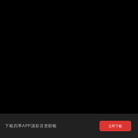
下載四季APP讓影音更順暢
立即下載