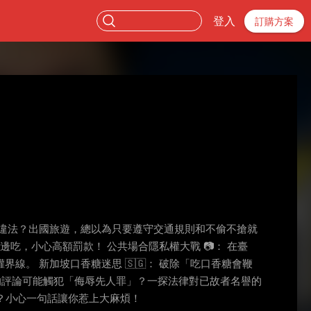
登入
訂購方案
竟然違法？出國旅遊，總以為只要遵守交通規則和不偷不搶就
吃，小心高額罰款！ 公共場合隱私權大戰 📷： 在臺
。 新加坡口香糖迷思 🇸🇬： 破除「吃口香糖會鞭
物的評論可能觸犯「侮辱先人罪」？一探法律對已故者名譽的
定？小心一句話讓你惹上大麻煩！