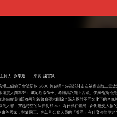
主持人
劉韋廷
來賓
謝富凱
廣場上餵鴿子會被罰款 $600 美金嗎？穿高跟鞋走在希臘古蹟上
遊驚人罰單💸： 威尼斯餵鴿子、希臘高跟鞋上古蹟、佛羅倫斯邊走邊
在商場拍照都可能被警察要求刪除？深入探討不同文化下的肖像權界線
辱先人罪：穿越時空的法律制裁 ⚖️： 為什麼在臺灣，針對歷史人
 泰國、中東等國家，對於國王、先知和公務人員的「尊重」有什麼法律規