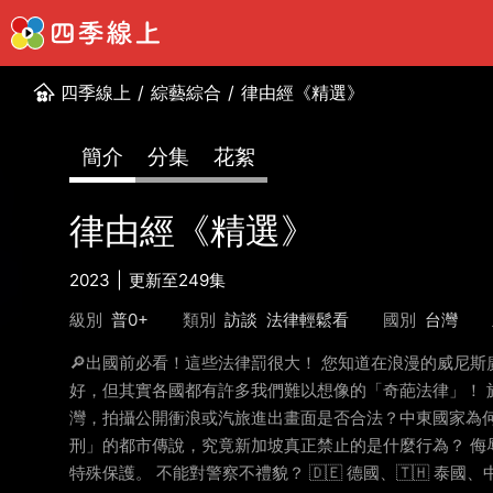
四季線上
/
綜藝綜合
/
律由經《精選》
簡介
分集
花絮
律由經《精選》
2023
更新至249集
級別
普0+
類別
訪談
法律輕鬆看
國別
台灣
🔎出國前必看！這些法律罰很大！ 您知道在浪漫的威尼斯
好，但其實各國都有許多我們難以想像的「奇葩法律」！ 旅
灣，拍攝公開衝浪或汽旅進出畫面是否合法？中東國家為何連
刑」的都市傳說，究竟新加坡真正禁止的是什麼行為？ 侮
特殊保護。 不能對警察不禮貌？ 🇩🇪 德國、🇹🇭