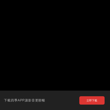
下載四季APP讓影音更順暢
立即下載