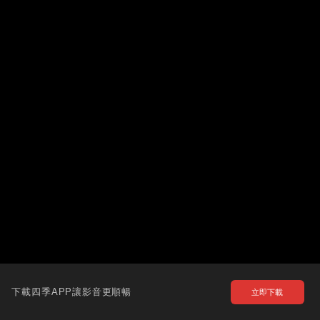
下載四季APP讓影音更順暢
立即下載