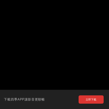
下載四季APP讓影音更順暢
立即下載