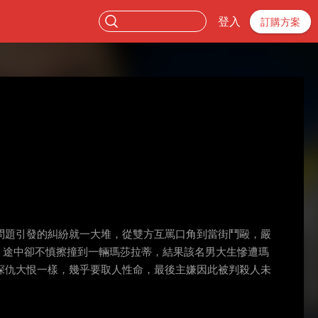
登入
訂購方案
問題引發的糾紛就一大堆，從雙方互罵口角到當街鬥毆，嚴
遊，途中卻不慎擦撞到一輛瑪莎拉蒂，結果該名男大生慘遭瑪
深仇大恨一樣，幾乎要取人性命，最後主嫌因此被判殺人未