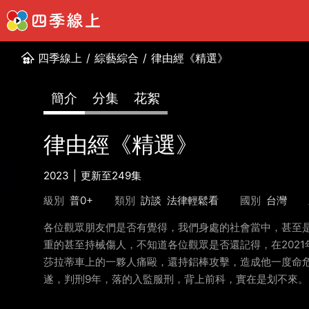
四季線上
/
綜藝綜合
/
律由經《精選》
簡介
分集
花絮
律由經《精選》
2023
更新至249集
級別
普0+
類別
訪談
法律輕鬆看
國別
台灣
各位觀眾朋友們是否有覺得，我們身處的社會當中，甚至
重的甚至持械傷人，不知道各位觀眾是否還記得，在202
莎拉蒂車上的一夥人痛毆，還持鋁棒攻擊，造成他一度命
遂，判刑9年，落的入監服刑，背上前科，實在是划不來。