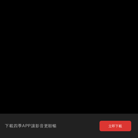
下載四季APP讓影音更順暢
立即下載