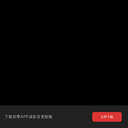
下載四季APP讓影音更順暢
立即下載