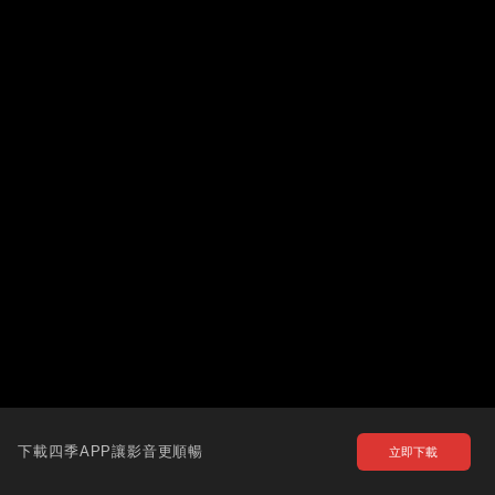
下載四季APP讓影音更順暢
立即下載