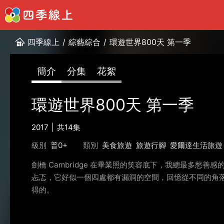
四季線上
/
綜藝綜合
/
環遊世界800天 第一季
簡介
分集
花絮
環遊世界800天 第一季
2017
共14集
級別
普0+
類別
美食旅遊
旅遊行腳
愛爾達生活旅遊
劍橋 Cambridge 在畢業照的笑容底下，我總最多
忐忑，它好似一個四處都有漏洞的空間，回憶從不同的角
得的。