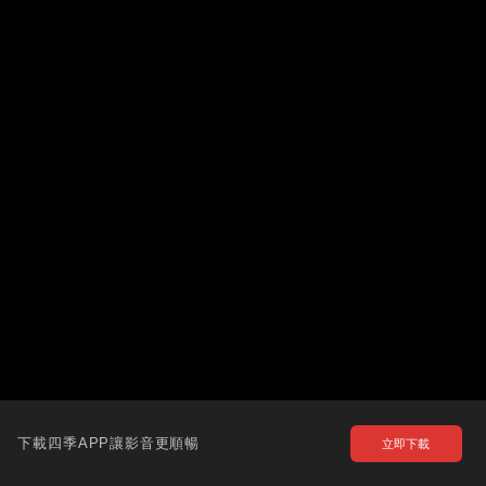
下載四季APP讓影音更順暢
立即下載