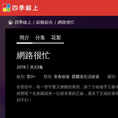
四季線上
/
綜藝綜合
/
網路很忙
簡介
分集
花絮
網路很忙
2019
共33集
級別
普0+
類別
美食旅遊
愛爾達生活旅遊
國別
在節目中，有一些可愛又療癒的東西，除了介紹做手工藝
經歷呢？在美國就有一位很幸運的正妹，遇見了五個好萊塢
到不行！