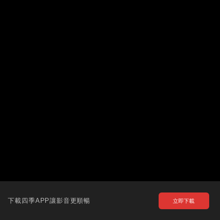
下載四季APP讓影音更順暢
立即下載