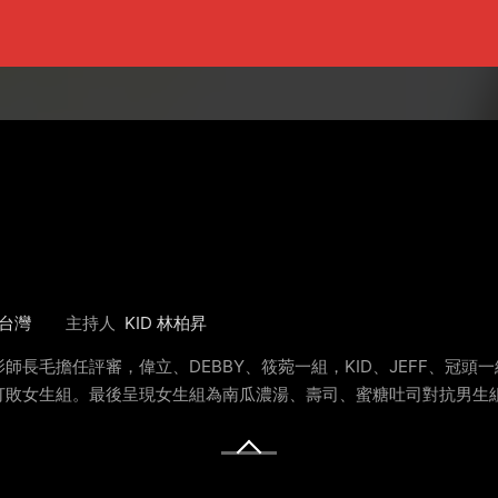
台灣
主持人
KID 林柏昇
長毛擔任評審，偉立、DEBBY、筱菀一組，KID、JEFF、冠
打敗女生組。最後呈現女生組為南瓜濃湯、壽司、蜜糖吐司對抗男生