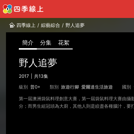
四季線上
/
綜藝綜合
/
野人追夢
簡介
分集
花絮
野人追夢
2017
共13集
級別
普0+
類別
旅遊行腳
愛爾達生活旅遊
國別
第一屆澳洲袋鼠料理創意大賽，第一屆袋鼠料理大賽由攝影師
分；而男生組冠頭為大廚，其他人則是絞盡各種腦汁，要