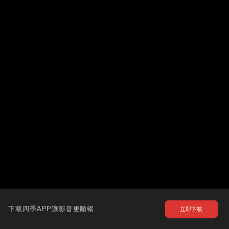
下載四季APP讓影音更順暢
立即下載