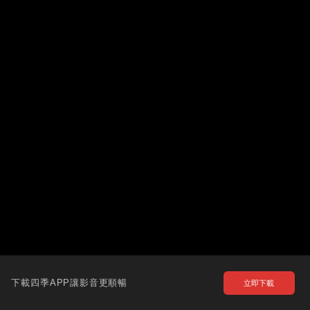
下載四季APP讓影音更順暢
立即下載