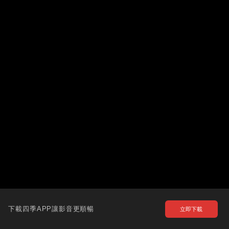
下載四季APP讓影音更順暢
立即下載