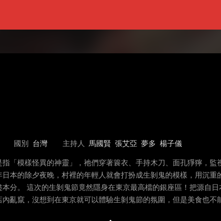
國別
台灣
主持人
馬國賢
張艾亞
夢多
楊子儀
是指「模樣怪異的神靈」，祂們穿著簑衣、手持木刀、面孔猙獰，監
年日本的除夕夜晚，村裡的年輕人就會打扮成生剝鬼的模樣，用沉重
本分。 這次的生剝鬼節竟然隱身在東京最高檔的銀座區！把源自日
店內亂竄，沒想到在東京就可以體驗生剝鬼節的氛圍，但是美食也不