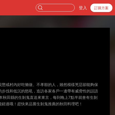
登入
訂購方案
視懲戒村內好吃懶做、不孝順的人，雖然模樣兇惡卻能夠保
的步伐和低沉的怒吼，造訪各家各戶一邊帶有威脅性的話語
本秋田縣的生剝鬼直送來東京，每到晚上7點半就會有生剝
能錯過哦！趕快來品嘗生剝鬼推薦的秋田料理吧！