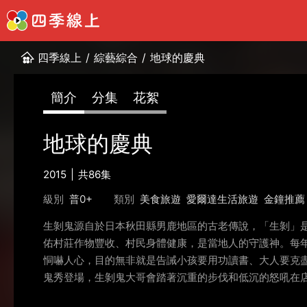
四季線上
/
綜藝綜合
/
地球的慶典
簡介
分集
花絮
地球的慶典
2015
共86集
級別
普0+
類別
美食旅遊
愛爾達生活旅遊
金鐘推薦
生剝鬼源自於日本秋田縣男鹿地區的古老傳說，「生剝」
佑村莊作物豐收、村民身體健康，是當地人的守護神。每
恫嚇人心，目的無非就是告誡小孩要用功讀書、大人要克盡
鬼秀登場，生剝鬼大哥會踏著沉重的步伐和低沉的怒吼在