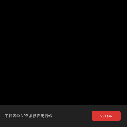
下載四季APP讓影音更順暢
立即下載