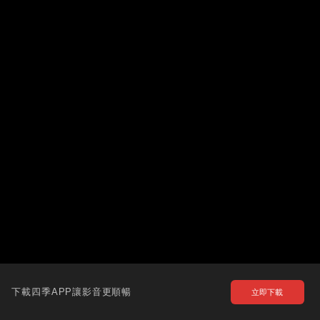
下載四季APP讓影音更順暢
立即下載