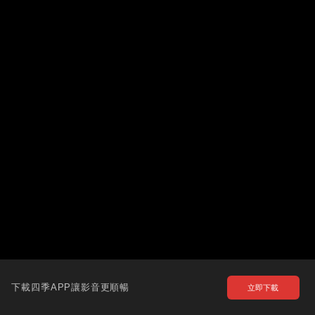
下載四季APP讓影音更順暢
立即下載