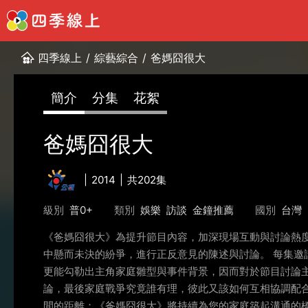
四季線上
/
綜藝綜合
/
爸媽囧很大
簡介
分集
花絮
爸媽囧很大
2014
共202集
級別
普0+
類別
娛樂
訪談
金鐘推薦
國別
台灣
《爸媽囧很大》為提升節目內容，加深現場互動與討論熱
中懸而未決的紛爭，進行正反意見的陳述與討論。 每集邀
更能勾勒出主角家庭雛型與事件背景，因而對於節目討論
論，最後家庭戰爭究竟誰有理，彼此又該如何互相協調配
間的距離；《爸媽囧很大》將持續為您的家庭築起溝通的