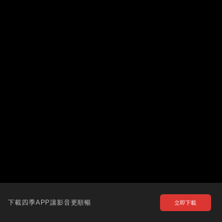
下載四季APP讓影音更順暢
立即下載