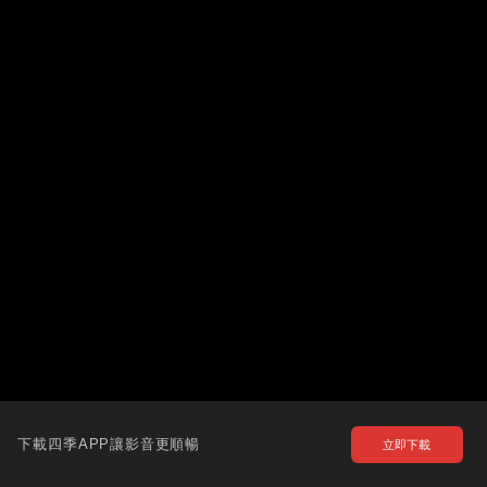
下載四季APP讓影音更順暢
立即下載