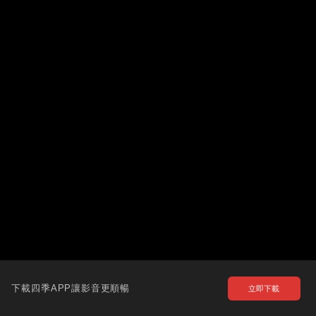
下載四季APP讓影音更順暢
立即下載