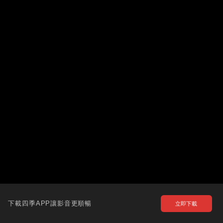
下載四季APP讓影音更順暢
立即下載