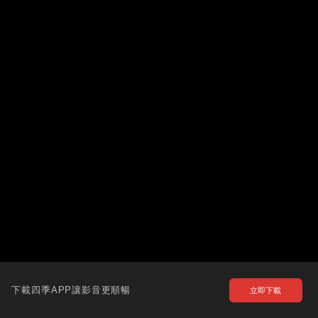
下載四季APP讓影音更順暢
立即下載