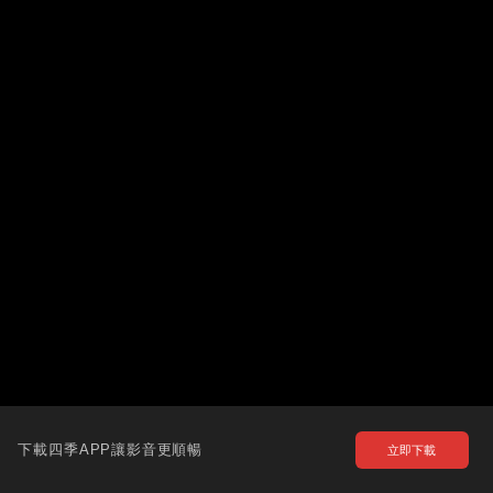
下載四季APP讓影音更順暢
立即下載