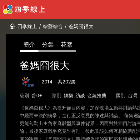
四季線上
/
綜藝綜合
/
爸媽囧很大
簡介
分集
花絮
爸媽囧很大
2014
共202集
級別
普0+
類別
娛樂
訪談
金鐘推薦
國別
台灣
《爸媽囧很大》為提升節目內容，加深現場互動與討論熱
中懸而未決的紛爭，進行正反意見的陳述與討論。 每集邀
更能勾勒出主角家庭雛型與事件背景，因而對於節目討論
論，最後家庭戰爭究竟誰有理，彼此又該如何互相協調配
間的距離；《爸媽囧很大》將持續為您的家庭築起溝通的