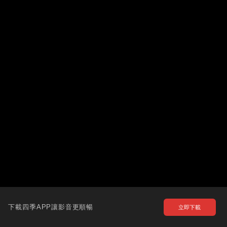
下載四季APP讓影音更順暢
立即下載