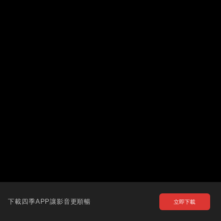
下載四季APP讓影音更順暢
立即下載