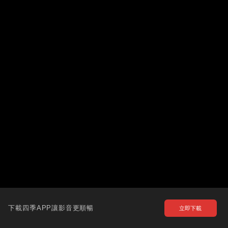
下載四季APP讓影音更順暢
立即下載