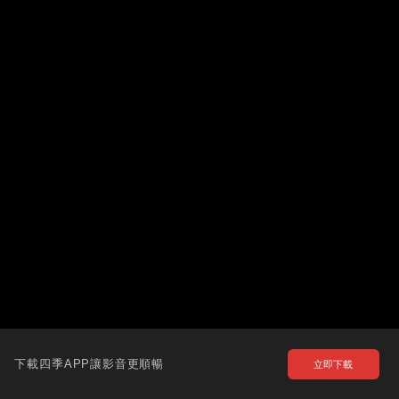
下載四季APP讓影音更順暢
立即下載