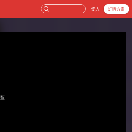
登入
訂購方案
藍藍