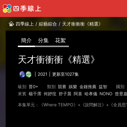
四季線上
/
綜藝綜合
/
天才衝衝衝《精選》
簡介
分集
花絮
天才衝衝衝《精選》
2021
更新至1027集
級別
普0+
類別
競賽
娛樂
金鐘推薦
益智
國別
來賓
楊千霈
何妤玟
舒子晨
阿喜
哈孝儀
NONO
曾昱
本集單元：《Where TEMPO》+《說問解注》+《全員