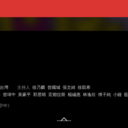
台灣
主持人
徐乃麟
曾國城
張文綺
徐凱希
嘉
曾瑋中
黃豪平
郭昱晴
宏都拉斯
楊繡惠
林逸欣
傅子純
小鐘
思字中》