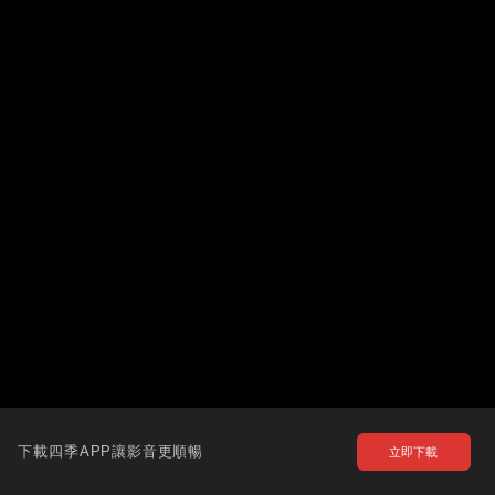
下載四季APP讓影音更順暢
立即下載