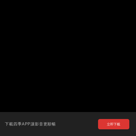
下載四季APP讓影音更順暢
立即下載