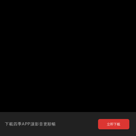
下載四季APP讓影音更順暢
立即下載