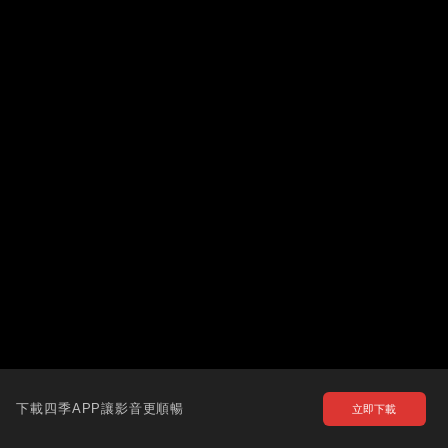
下載四季APP讓影音更順暢
立即下載