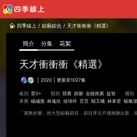
四季線上
/
綜藝綜合
/
天才衝衝衝《精選》
簡介
分集
花絮
天才衝衝衝《精選》
2020
更新至1027集
級別
普0+
類別
競賽
娛樂
金鐘推薦
益智
國別
來賓
楊繡惠
林逸欣
徐瑋吟
荳荳
鄔又曦
林韋君
楊佩
「寓教於樂」的大型綜藝節目，節目單元不僅推陳出新，