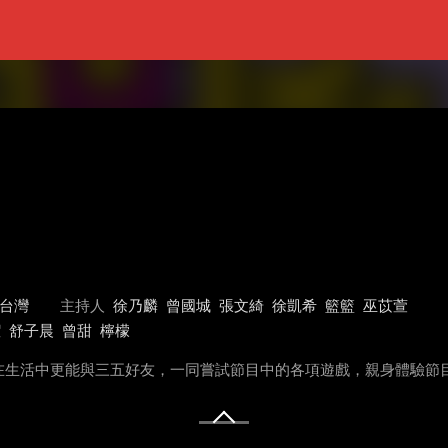
台灣
主持人
徐乃麟
曾國城
張文綺
徐凱希
籃籃
巫苡萱
潔
舒子晨
曾甜
檸檬
在生活中更能與三五好友，一同嘗試節目中的各項遊戲，親身體驗節目