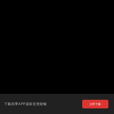
下載四季APP讓影音更順暢
立即下載