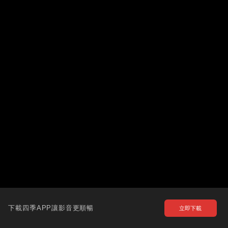
下載四季APP讓影音更順暢
立即下載