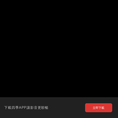
下載四季APP讓影音更順暢
立即下載