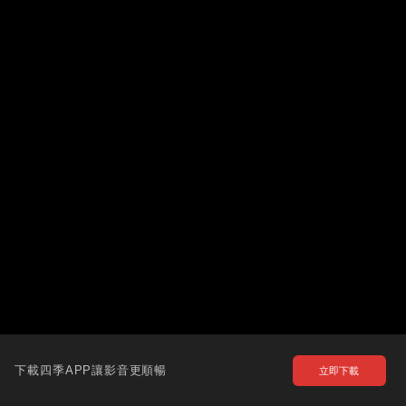
下載四季APP讓影音更順暢
立即下載