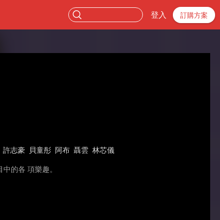
登入
訂購方案
許志豪
貝童彤
阿布
聶雲
林芯儀
中的各 項樂趣。