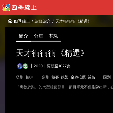
四季線上
/
綜藝綜合
/
天才衝衝衝《精選》
簡介
分集
花絮
天才衝衝衝《精選》
2020
更新至1027集
級別
普0+
類別
競賽
娛樂
金鐘推薦
益智
國別
「寓教於樂」的大型綜藝節目，節目單元不僅推陳出新，