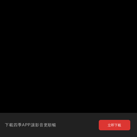
下載四季APP讓影音更順暢
立即下載