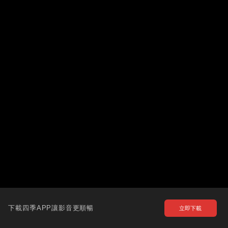
下載四季APP讓影音更順暢
立即下載