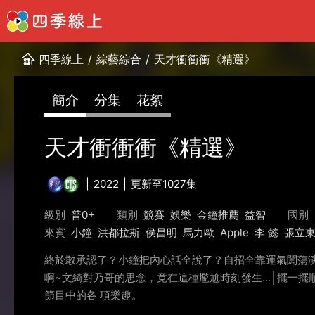
四季線上
/
綜藝綜合
/
天才衝衝衝《精選》
簡介
分集
花絮
天才衝衝衝《精選》
2022
更新至1027集
級別
普0+
類別
競賽
娛樂
金鐘推薦
益智
國別
來賓
小鐘
洪都拉斯
侯昌明
馬力歐
Apple
李 懿
張立
終於敢承認了？小鐘把內心話全說了？自招全靠運氣闖蕩演藝
啊~文綺對乃哥的思念，竟在這種尷尬時刻發生...│擺
節目中的各 項樂趣。