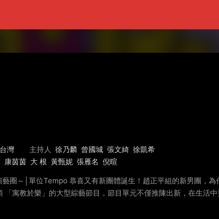
台灣
主持人
徐乃麟
曾國城
張文綺
徐凱希
東
康茵茵
大 根
黃甄妮
張雁名
倪暄
圈～│單位Tempo 恭喜又有新團體誕生！趙正平組的新男團，為
一擺順 「寓教於樂」的大型綜藝節目，節目單元不僅推陳出新，在生活