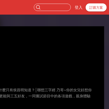
登入
訂購方案
什麼只有侯昌明知道？│聯想三字經 乃哥~你的女兒好想你
中更能與三五好友，一同嘗試節目中的各項遊戲，親身體驗