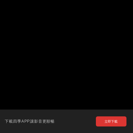
下載四季APP讓影音更順暢
立即下載