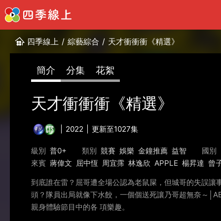
四季線上
/
綜藝綜合
/
天才衝衝衝《精選》
簡介
分集
花絮
天才衝衝衝《精選》
2022
更新至1027集
級別
普0+
類別
競賽
娛樂
金鐘推薦
益智
國別
來賓
蔣偉文
屈中恆
周宜霈
林逸欣
APPLE
楊昇達
曾
到底誰在雷？屈哥遭全場公認為老鼠屎，但城哥的失誤讓事情
頭？隊員出局就像下水餃，一個個送死讓乃哥超無奈～│A
親身體驗節目中的各 項樂趣。