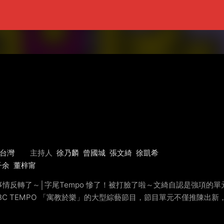
台灣
主持人
徐乃麟
曾國城
張文綺
徐凱希
子余
董梓甯
反轉了～│字尾Tempo 慘了！被打臉了啦～文綺自認是強項的單元
BC TEMPO 「寓教於樂」的大型綜藝節目，節目單元不僅推陳出